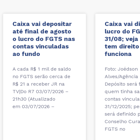
Caixa vai depositar
Caixa vai di
até final de agosto
lucro do F
o lucro do FGTS nas
31/08; vej
contas vinculadas
tem direit
ao fundo
funciona
A cada R$ 1 mil de saldo
Foto: Joédson
no FGTS serão cerca de
Alves/Agência 
R$ 21 a receber JR na
Depósito será 
TV|Do R7 03/07/2026 –
quem tinha sa
21h30 (Atualizado
contas vincul
em 03/07/2026 –
31/12/2025; pe
será definido 
Conselho Cura
FGTS no