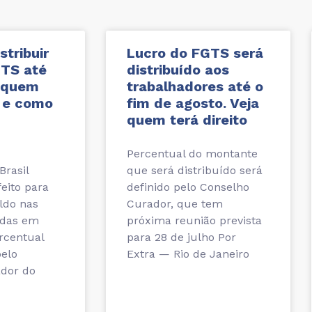
stribuir
Lucro do FGTS será
GTS até
distribuído aos
a quem
trabalhadores até o
o e como
fim de agosto. Veja
quem terá direito
Percentual do montante
Brasil
que será distribuído será
feito para
definido pelo Conselho
ldo nas
Curador, que tem
adas em
próxima reunião prevista
rcentual
para 28 de julho Por
pelo
Extra — Rio de Janeiro
dor do