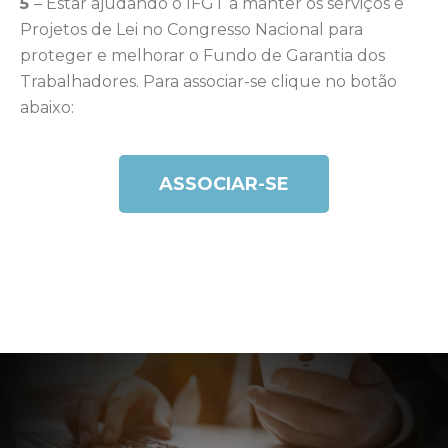
5
– Estar ajudando o IFGT a manter os serviços e
Projetos de Lei no Congresso Nacional para
proteger e melhorar o Fundo de Garantia dos
Trabalhadores. Para associar-se clique no botão
abaixo:
ASSOCIAR-SE