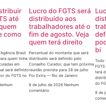
stribuir
Lucro do FGTS será
Luc
TS até
distribuído aos
dis
 quem
trabalhadores até o
tra
 e como
fim de agosto. Veja
def
quem terá direito
pod
bi
Agência Brasil
Percentual do montante que será
para quem tinha
distribuído será definido pelo
Todo 
nculadas em
Conselho Curador, que tem próxima
FGTS 
al será definido
reunião prevista para 28 de julho
terá d
dor do FGTS no
Por Extra — Rio de Janeiro
distri
do FG
Nenhum
8 de julho de 2026
Nenhum
comentário
8 de 
comen