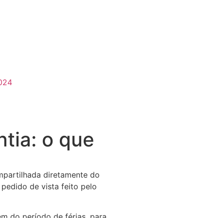
024
tia: o que
mpartilhada diretamente do
pedido de vista feito pelo
ém do período de férias, para